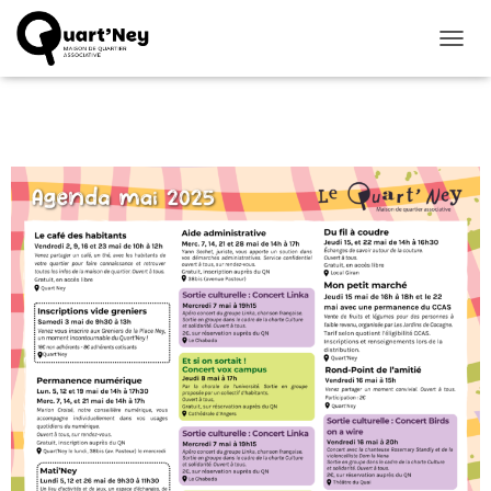
D
É
P
L
I
E
R
L
A
N
A
V
I
G
A
T
I
O
N