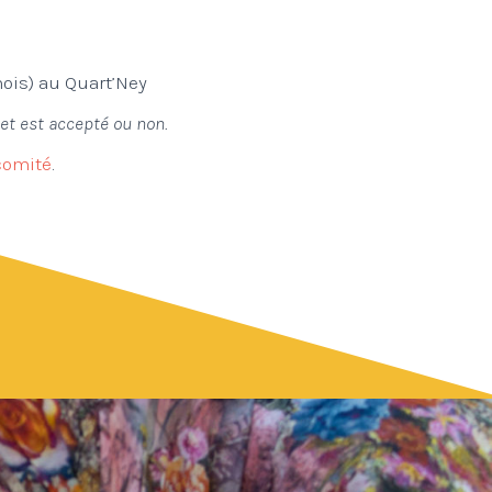
mois) au Quart’Ney
jet est accepté ou non.
 comité
.