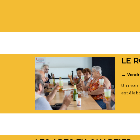
LE R
→ Vendre
Un momen
est élab