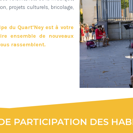
n, projets culturels, bricolage,
ipe du Quart’Ney est à votre
uire ensemble de nouveaux
vous rassemblent.
DE PARTICIPATION DES HAB